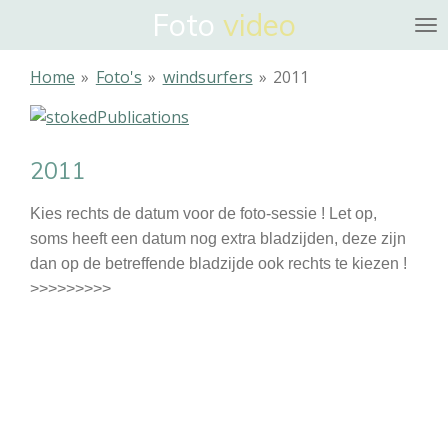
Foto
video
Ga
direct
naar
Home
»
Foto's
»
windsurfers
»
2011
de
hoofdinhoud
2011
Kies rechts de datum voor de foto-sessie ! Let op,
soms heeft een datum nog extra bladzijden, deze zijn
dan op de betreffende bladzijde ook rechts te kiezen !
>>>>>>>>>