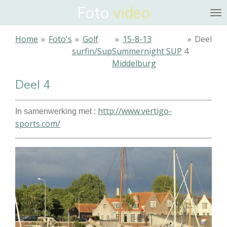
Foto
video
Ga
direct
naar
Home
»
Foto's
»
Golf
»
15-8-13
»
Deel
de
surfin/Sup
Summernight SUP
4
hoofdinhoud
Middelburg
Deel 4
http://www.vertigo-
In samenwerking met :
sports.com/