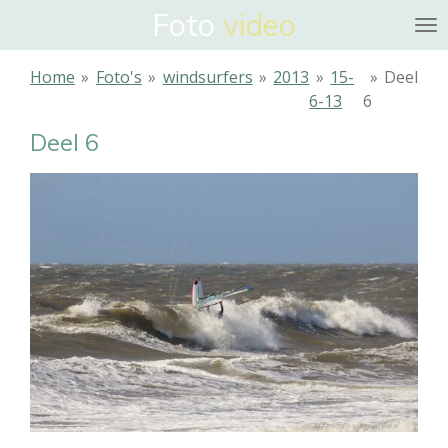
Foto
video
Ga
direct
naar
Home
»
Foto's
»
windsurfers
»
2013
»
15-
»
Deel
de
6-13
6
hoofdinhoud
Deel 6