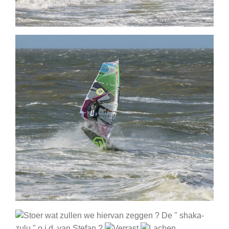
wat zullen we hiervan zeggen ? De " shaka-
zulu " o.i.d. van Stefan ?