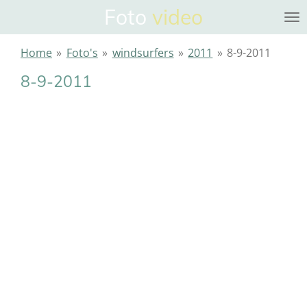
Foto
video
Ga
direct
naar
Home
»
Foto's
»
windsurfers
»
2011
»
8-9-2011
de
8-9-2011
hoofdinhoud