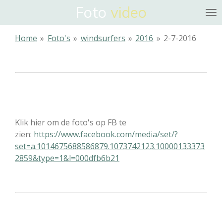
Foto
video
Ga
direct
naar
Home
»
Foto's
»
windsurfers
»
2016
»
2-7-2016
de
hoofdinhoud
Klik hier om de foto's op FB te
zien:
https://www.facebook.com/media/set/?
set=a.1014675688586879.1073742123.10000133373
2859&type=1&l=000dfb6b21