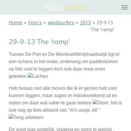
Foto
video
Ga
direct
naar
Home
»
Foto's
»
windsurfers
»
2013
»
29-9-13
de
The 'ramp'
hoofdinhoud
29-9-13 The 'ramp'
Tussen De Piet en De Meerkoet/Wolphaartsdijk ligt er
een schans in het water, onderweg om paddestoelen
op foto vast te leggen toch ook daar maar even
gekeken
Heb helaas niet alle moves die ik er gezien heb vast
kunnen leggen, maar zagen er indrukwekkend uit en
reden om daar wat vaker te gaan kieken
het is
ook nog op fiets-afstand van ''m'n uusje, éé ''
De wind was oostelijk, vlagerig en soms te weinig ,