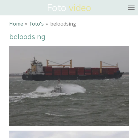
Foto
video
Ga
direct
naar
Home
»
Foto's
»
beloodsing
de
beloodsing
hoofdinhoud