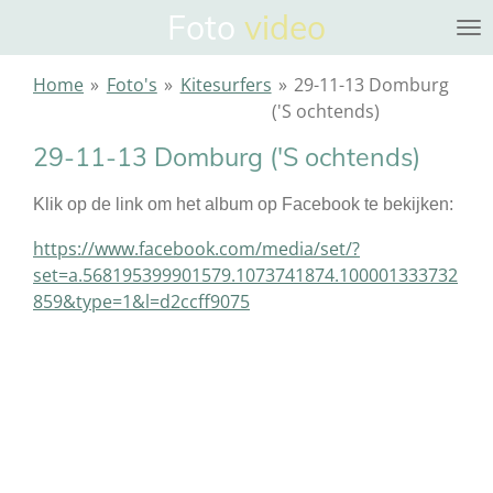
Foto
video
Ga
direct
naar
Home
»
Foto's
»
Kitesurfers
»
29-11-13 Domburg
de
('S ochtends)
hoofdinhoud
29-11-13 Domburg ('S ochtends)
Klik op de link om het album op Facebook te bekijken:
https://www.facebook.com/media/set/?
set=a.568195399901579.1073741874.100001333732
859&type=1&l=d2ccff9075