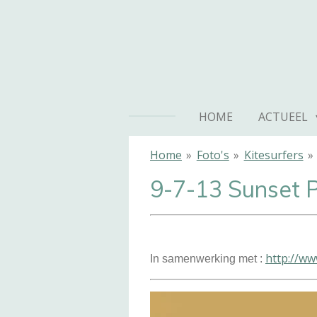
Ga
direct
naar
de
hoofdinhoud
HOME
ACTUEEL
Home
»
Foto's
»
Kitesurfers
»
9-7-13 Sunset 
http://ww
In samenwerking met :