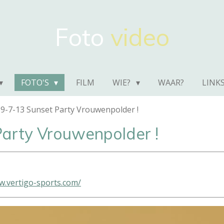
Foto
video
FOTO'S
FILM
WIE?
WAAR?
LINK
9-7-13 Sunset Party Vrouwenpolder !
Party Vrouwenpolder !
w.vertigo-sports.com/