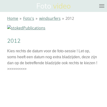
Foto
video
Ga
direct
naar
Home
»
Foto's
»
windsurfers
»
2012
de
hoofdinhoud
2012
Kies rechts de datum voor de foto-sessie ! Let op,
soms heeft een datum nog extra bladzijden, deze zijn
dan op de betreffende bladzijde ook rechts te kiezen !
>>>>>>>>>