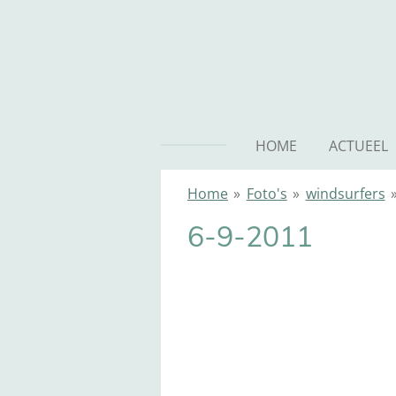
Ga
direct
naar
de
hoofdinhoud
HOME
ACTUEEL
Home
»
Foto's
»
windsurfers
6-9-2011