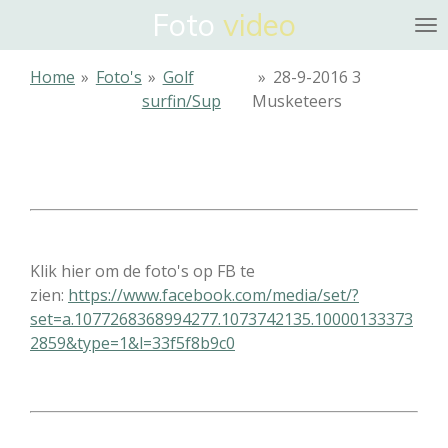
Foto
video
Ga
direct
naar
Home
»
Foto's
»
Golf
»
28-9-2016 3
de
surfin/Sup
Musketeers
hoofdinhoud
Klik hier om de foto's op FB te
zien:
https://www.facebook.com/media/set/?
set=a.1077268368994277.1073742135.10000133373
2859&type=1&l=33f5f8b9c0