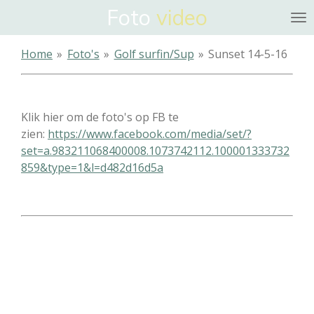
Foto
video
Ga
direct
naar
Home
»
Foto's
»
Golf surfin/Sup
»
Sunset 14-5-16
de
hoofdinhoud
Klik hier om de foto's op FB te
zien:
https://www.facebook.com/media/set/?
set=a.983211068400008.1073742112.100001333732
859&type=1&l=d482d16d5a