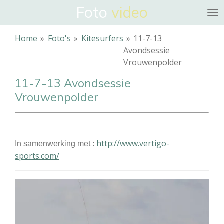
Foto
video
Ga
direct
naar
Home
»
Foto's
»
Kitesurfers
»
11-7-13
de
Avondsessie
hoofdinhoud
Vrouwenpolder
11-7-13 Avondsessie
Vrouwenpolder
http://www.vertigo-
In samenwerking met :
sports.com/