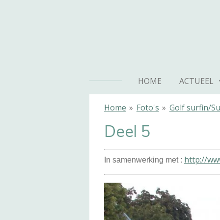
Ga
direct
naar
de
hoofdinhoud
HOME
ACTUEEL
Home
»
Foto's
»
Golf surfin/S
Deel 5
http://ww
In samenwerking met :