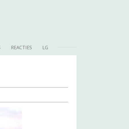
S
REACTIES
LG