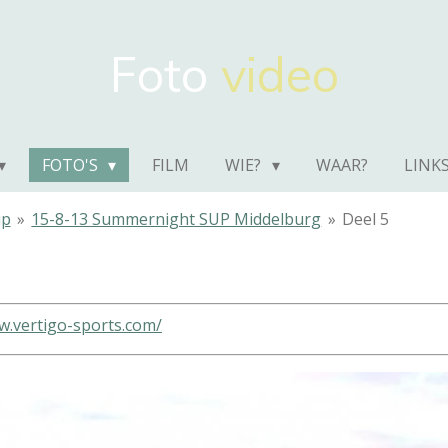
Foto
video
FOTO'S
FILM
WIE?
WAAR?
LINK
up
»
15-8-13 Summernight SUP Middelburg
»
Deel 5
w.vertigo-sports.com/