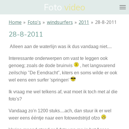
Foto
video
Ga
direct
naar
Home
»
Foto's
»
windsurfers
»
2011
»
28-8-2011
de
28-8-2011
hoofdinhoud
A
lleen aan de waterlijn was ik dus vandaag niet....
Interessante onderwerpen om vast te leggen ook
genoeg; zoals de dode bruinvis
, het langsvarend
zeilschip "De Eendracht", kiters en soms wilde er ook
wel eens een surfer 'springen'
Ik vraag me wel telkens af, wat moet ik toch met al die
foto's?
Vandaag zo'n 1200 stuks....ach, dan stuur ik er wel
weer eens ééntje naar een fotowedstrijd ofzo