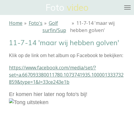
Foto
video
Ga
direct
naar
Home
»
Foto's
»
Golf
»
11-7-14 'maar wij
de
surfin/Sup
hebben golven'
hoofdinhoud
11-7-14 'maar wij hebben golven'
Klik op de link om het album op Facebook te bekijken:
https://www.facebook.com/media/set/?
set=a.667093380011780.1073741935.100001333732
859&type=1&l=33ce243e1b
Er komen hier later nog foto's bij!