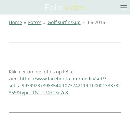
Foto
video
Ga
direct
naar
Home
»
Foto's
»
Golf surfin/Sup
»
3-6-2016
de
hoofdinhoud
Klik hier om de foto's op FB te
zien:
https://www.facebook.com/media/set/?
set=a.993992373988544.1073742119.100001333732
859&type=1&l=274313e7c8