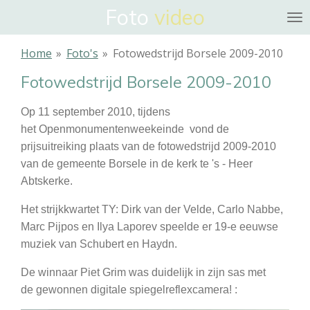
Foto
video
Ga
direct
naar
Home
»
Foto's
»
Fotowedstrijd Borsele 2009-2010
de
Fotowedstrijd Borsele 2009-2010
hoofdinhoud
Op 11 september 2010, tijdens
het Openmonumentenweekeinde vond de
prijsuitreiking plaats van de fotowedstrijd 2009-2010
van de gemeente Borsele in de kerk te 's - Heer
Abtskerke.
Het strijkkwartet TY: Dirk van der Velde, Carlo Nabbe,
Marc Pijpos en Ilya Laporev speelde er 19-e eeuwse
muziek van Schubert en Haydn.
De winnaar Piet Grim was duidelijk in zijn sas met
de gewonnen digitale spiegelreflexcamera! :