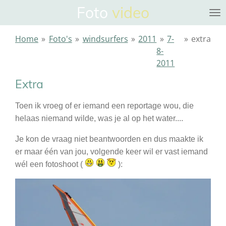
Foto
video
Ga
direct
naar
Home
»
Foto's
»
windsurfers
»
2011
»
7-
»
extra
de
8-
hoofdinhoud
2011
Extra
Toen ik vroeg of er iemand een reportage wou, die
helaas niemand wilde, was je al op het water....
Je kon de vraag niet beantwoorden en dus maakte ik
er maar één van jou, volgende keer wil er vast iemand
wél een fotoshoot (
):