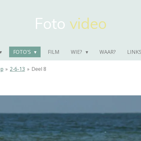
Foto
video
FOTO'S
FILM
WIE?
WAAR?
LINK
up
»
2-6-13
»
Deel 8