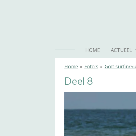
Ga
direct
naar
de
hoofdinhoud
HOME
ACTUEEL
Home
»
Foto's
»
Golf surfin/S
Deel 8