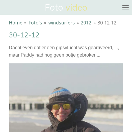
Foto
video
Ga
direct
naar
Home
»
Foto's
»
windsurfers
»
2012
»
30-12-12
de
30-12-12
hoofdinhoud
Dacht even dat er een gipsvlucht was gearriveerd, ...,
maar Paddy had nog geen botje gebroken... :