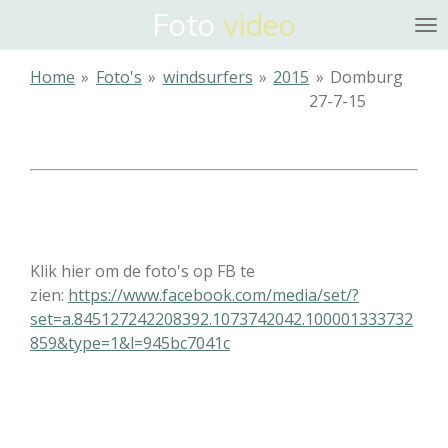
Foto
video
Ga
direct
naar
Home
»
Foto's
»
windsurfers
»
2015
»
Domburg
de
27-7-15
hoofdinhoud
Klik hier om de foto's op FB te
zien:
https://www.facebook.com/media/set/?
set=a.845127242208392.1073742042.100001333732
859&type=1&l=945bc7041c