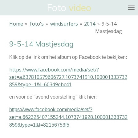
Foto
video
Ga
direct
naar
Home
»
Foto's
»
windsurfers
»
2014
»
9-5-14
de
Mastjesdag
hoofdinhoud
9-5-14 Mastjesdag
Klik op de link om het album op Facebook te bekijken:
https://www.facebook.com/media/set/?
set=a.637810579606727.1073741910.100001333732
859&type=1&l=603d9ebc41
en voor de ''avond voorstelling'' klik hier:
https://www.facebook.com/media/set/?
set=a.662325407155244.1073741928.100001333732
859&type=1&l=82156753f5