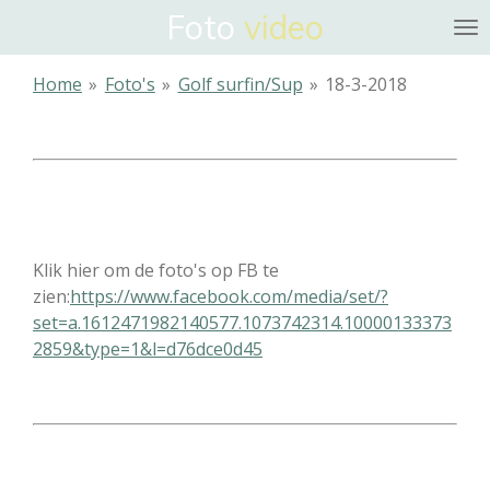
Foto
video
Ga
direct
naar
Home
»
Foto's
»
Golf surfin/Sup
»
18-3-2018
de
hoofdinhoud
Klik hier om de foto's op FB te
zien:
https://www.facebook.com/media/set/?
set=a.1612471982140577.1073742314.10000133373
2859&type=1&l=d76dce0d45