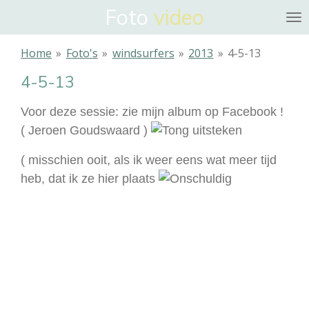
Foto
video
Ga
direct
naar
Home
»
Foto's
»
windsurfers
»
2013
»
4-5-13
de
4-5-13
hoofdinhoud
Voor deze sessie: zie mijn album op Facebook !
( Jeroen Goudswaard )
( misschien ooit, als ik weer eens wat meer tijd
heb, dat ik ze hier plaats