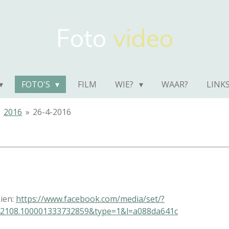
Foto
video
FOTO'S
FILM
WIE?
WAAR?
LINK
»
2016
»
26-4-2016
zien:
https://www.facebook.com/media/set/?
42108.100001333732859&type=1&l=a088da641c