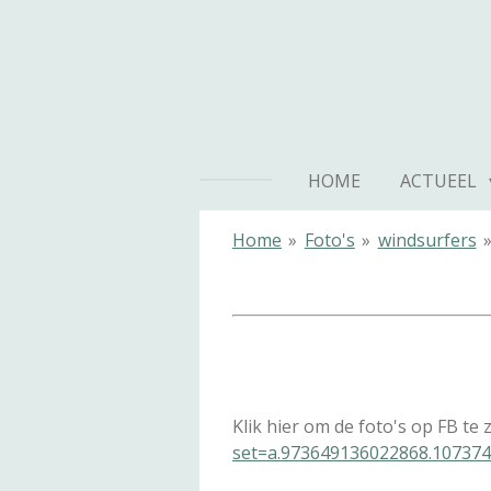
Ga
direct
naar
de
hoofdinhoud
HOME
ACTUEEL
Home
»
Foto's
»
windsurfers
Klik hier om de foto's op FB te 
set=a.973649136022868.10737