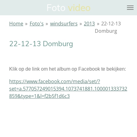
Foto
video
Ga
direct
naar
Home
»
Foto's
»
windsurfers
»
2013
»
22-12-13
de
Domburg
hoofdinhoud
22-12-13 Domburg
Klik op de link om het album op Facebook te bekijken:
https://www.facebook.com/media/set/?
set=a.577057249015394.1073741881.100001333732
859&type=1&l=f2b5f1d6c3